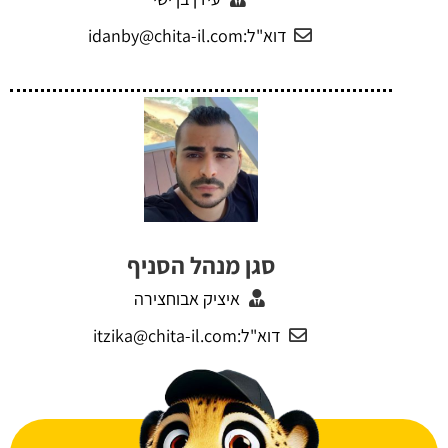
דוא"ל:idanby@chita-il.com
סגן מנהל הסניף
איציק אבוחצירה
דוא"ל:itzika@chita-il.com