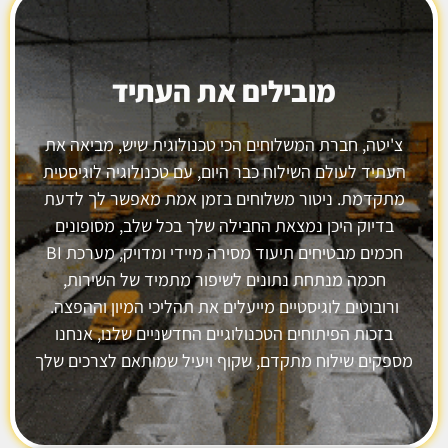
מובילים את העתיד
צ'יטה, חברת המשלוחים הכי טכנולוגית שיש, מביאה את
העתיד לעולם השילוח כבר היום, עם טכנולוגיה לוגיסטית
מתקדמת. ניטור משלוחים בזמן אמת מאפשר לך לדעת
בדיוק היכן נמצאת החבילה שלך בכל שלב, מסופונים
חכמים מבטיחים תיעוד מסירה מיידי ומדויק, מערכת BI
חכמה מנתחת נתונים לשיפור מתמיד של השירות,
ורובוטים לוגיסטיים מייעלים את תהליכי המיון וההפצה.
בזכות הפיתוחים הטכנולוגיים החדשניים שלנו, אנחנו
מספקים שילוח מתקדם, שקוף ויעיל שמותאם לצרכים שלך