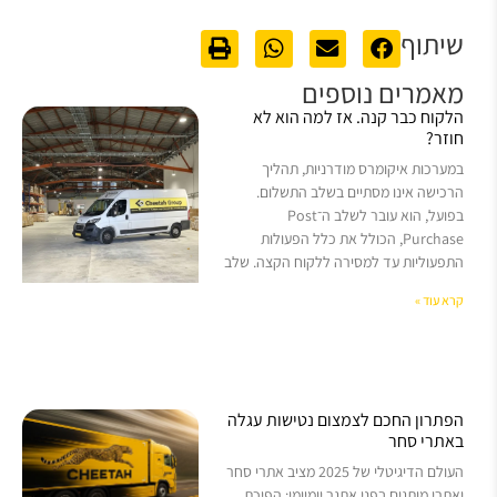
שיתוף
מאמרים נוספים
הלקוח כבר קנה. אז למה הוא לא
חוזר?
במערכות איקומרס מודרניות, תהליך
הרכישה אינו מסתיים בשלב התשלום.
בפועל, הוא עובר לשלב ה־Post
Purchase, הכולל את כלל הפעולות
התפעוליות עד למסירה ללקוח הקצה. שלב
קרא עוד »
הפתרון החכם לצמצום נטישות עגלה
באתרי סחר
העולם הדיגיטלי של 2025 מציב אתרי סחר
ואתרי מותגים בפני אתגר יומיומי: הפיכת